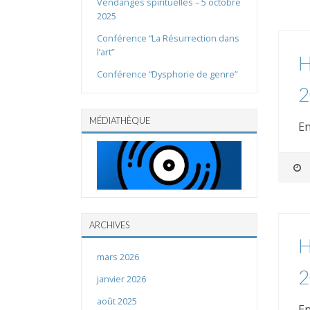
Vendanges spirituelles – 5 octobre
2025
Conférence “La Résurrection dans
l’art”
H
Conférence “Dysphorie de genre”
2
MÉDIATHÈQUE
En
ARCHIVES
H
mars 2026
2
janvier 2026
août 2025
En