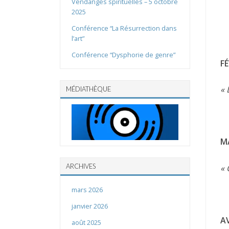
Vendanges spirituelles – 5 octobre
2025
Conférence “La Résurrection dans
l’art”
Conférence “Dysphorie de genre”
FÉ
« 
MÉDIATHÈQUE
M
ARCHIVES
« 
mars 2026
janvier 2026
AV
août 2025